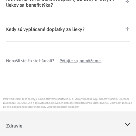
liekov sa benefit týka?
Kedy sú vyplácané doplatky za lieky?
Nenašli ste čo ste hľadali?
Pýtajte sa, pomôžeme.
Poskytovateľom tejto služby je Union zdravotná poisťovňa, a. s., ktorá vykonáva svoju činnosť v rozsahu určenom
zákonom č. 581/2004 Z.z. o zdravotných poisťovniach, dohľade nad zdravotnou starostlivosťou v platnom znení a o
zmene a doplnení niektorých zákonov v znení neskorších predpisov.
Zdravie