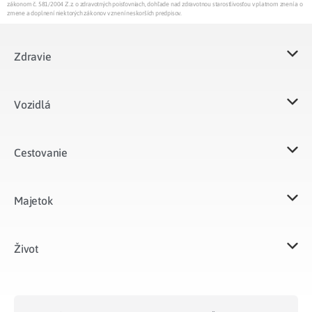
zákonom č. 581/2004 Z.z. o zdravotných poisťovniach, dohľade nad zdravotnou starostlivosťou v platnom znení a o
zmene a doplnení niektorých zákonov v znení neskorších predpisov.
Zdravie
Vozidlá​
Cestovanie
Majetok​
Život​