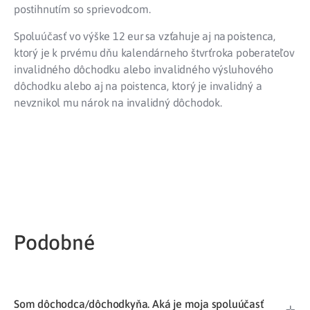
postihnutím so sprievodcom.
Spoluúčasť vo výške 12 eur sa vzťahuje aj na poistenca,
ktorý je k prvému dňu kalendárneho štvrťroka poberateľov
invalidného dôchodku alebo invalidného výsluhového
dôchodku alebo aj na poistenca, ktorý je invalidný a
nevznikol mu nárok na invalidný dôchodok.
Podobné​
Som dôchodca/dôchodkyňa. Aká je moja spoluúčasť