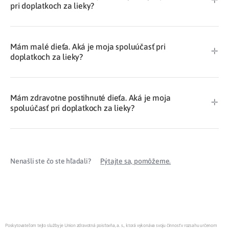
pri doplatkoch za lieky?
Mám malé dieťa. Aká je moja spoluúčasť pri
doplatkoch za lieky?
Mám zdravotne postihnuté dieťa. Aká je moja
spoluúčasť pri doplatkoch za lieky?
Nenašli ste čo ste hľadali?
Pýtajte sa, pomôžeme.
Poskytovateľom tejto služby je Union zdravotná poisťovňa, a. s., ktorá vykonáva svoju činnosť v rozsahu určenom