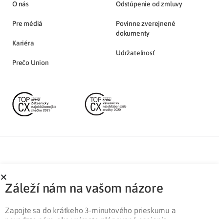
O nás
Odstúpenie od zmluvy
Pre médiá
Povinne zverejnené
dokumenty
Kariéra
Udržateľnosť
Prečo Union
Partnerská zóna
Ochrana osobných údajov
Záleží nám na vašom názore
Pre médiá
Cookies
Legislatíva
Zapojte sa do krátkeho 3-minutového prieskumu a