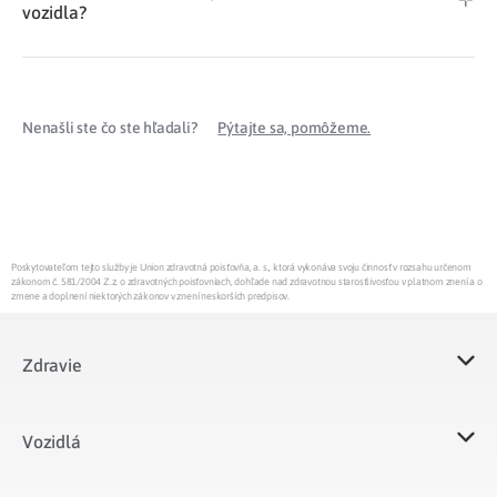
vozidla?
Nenašli ste čo ste hľadali?
Pýtajte sa, pomôžeme.
Poskytovateľom tejto služby je Union zdravotná poisťovňa, a. s., ktorá vykonáva svoju činnosť v rozsahu určenom
zákonom č. 581/2004 Z.z. o zdravotných poisťovniach, dohľade nad zdravotnou starostlivosťou v platnom znení a o
zmene a doplnení niektorých zákonov v znení neskorších predpisov.
Zdravie
Vozidlá​