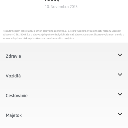
10. Novembra 2025
Poskytovateľom tejto služby je Union zdravotná poisťovňa, a. s., ktorá vykonáva svoju činnosť v rozsahu určenom
zákonom č. 581/2004 Z.z. o zdravotných poisťovniach, dohľade nad zdravotnou starostlivosťou v platnom znení a o
zmene a doplnení niektorých zákonov v znení neskorších predpisov.
Zdravie
Vozidlá​
Cestovanie
Majetok​