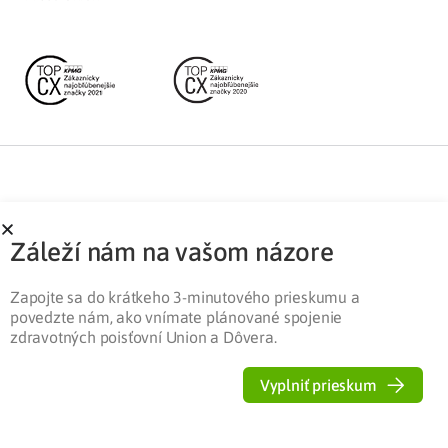
Partnerská zóna
Ochrana osobných údajov
Záleží nám na vašom názore
Pre médiá
Cookies
Legislatíva
Zapojte sa do krátkeho 3-minutového prieskumu a
povedzte nám, ako vnímate plánované spojenie
zdravotných poisťovní Union a Dôvera.
Vyplniť prieskum