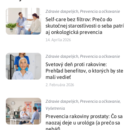
Zdravie dospelých
,
Prevencia a očkovanie
Self-care bez filtrov: Prečo do
skutočnej starostlivosti o seba patrí
aj onkologická prevencia
14. Apríla 2026
Zdravie dospelých
,
Prevencia a očkovanie
Svetový deň proti rakovine:
Prehľad benefitov, o ktorých by ste
mali vedieť
2. Februára 2026
Zdravie dospelých
,
Prevencia a očkovanie
,
Vyšetrenia
Prevencia rakoviny prostaty: Čo sa
naozaj deje u urológa (a prečo sa
nebáť)