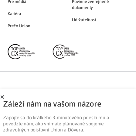
Pre médiá
Povinne zverejnené
dokumenty
Kariéra
Udržateľnosť
Prečo Union
Partnerská zóna
Ochrana osobných údajov
Záleží nám na vašom názore
Pre médiá
Cookies
Legislatíva
Zapojte sa do krátkeho 3-minutového prieskumu a
povedzte nám, ako vnímate plánované spojenie
zdravotných poisťovní Union a Dôvera.