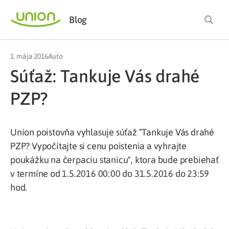
Blog
1. mája 2016
Auto
Súťaž: Tankuje Vás drahé
PZP?
Union poistovňa vyhlasuje súťaž "Tankuje Vás drahé
PZP? Vypočítajte si cenu poistenia a vyhrajte
poukážku na čerpaciu stanicu", ktora bude
prebiehať
v termí
ne
od 1.5.2016 00:00 do 31.5.2016 do 23:59
hod.