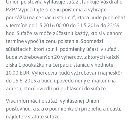
Union poistovňa vyhlasuje súťaž „Tankuje Vás drahé
PZP? Vypočítajte si cenu poistenia a vyhrajte
poukážku na čerpaciu stanicu“, ktora bude prebiehať
v termí
ne
od 1.5.2016 00:00 do 31.5.2016 do 23:59
hod. Súťaže sa môže zúčastnit každý, kto si v danom
termí
ne
vypočíta cenu poistenia.
Spomedzi
súťažiacich, ktorí splnili podmienky účasti v súťaži,
bude vyžrebovaných 20 výhercov, z ktorých každý
získa 1 poukážku na čerpaciu stanicu v hodnote
10,00 EUR. Výhercovia budú vyžrebovaní najneskôr
do 15.6. 2015 a budú upovedomený e-mailom na
adresu, ktorú uviedli pri prihlásení do súťaže.
Viac informácií o súťaži vyhlásenej Union
poisťovňou, a.s. a o podmienkach priebehu a účasti,
nájdete v
štatúte súťaže
.