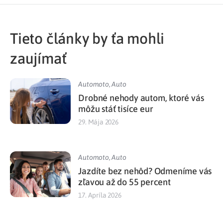
Tieto články by ťa mohli
zaujímať
Automoto
,
Auto
Drobné nehody autom, ktoré vás
môžu stáť tisíce eur
29. Mája 2026
Automoto
,
Auto
Jazdíte bez nehôd? Odmeníme vás
zľavou až do 55 percent
17. Apríla 2026