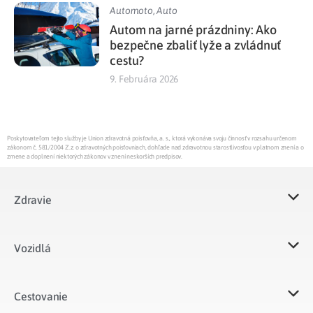
Automoto
,
Auto
Autom na jarné prázdniny: Ako
bezpečne zbaliť lyže a zvládnuť
cestu?
9. Februára 2026
Poskytovateľom tejto služby je Union zdravotná poisťovňa, a. s., ktorá vykonáva svoju činnosť v rozsahu určenom
zákonom č. 581/2004 Z.z. o zdravotných poisťovniach, dohľade nad zdravotnou starostlivosťou v platnom znení a o
zmene a doplnení niektorých zákonov v znení neskorších predpisov.
Zdravie
Vozidlá​
Cestovanie