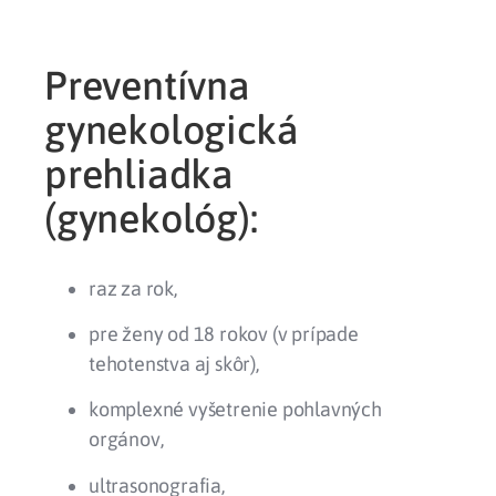
Preventívna
gynekologická
prehliadka
(gynekológ):
raz za rok,
pre ženy od 18 rokov (v prípade
tehotenstva aj skôr),
komplexné vyšetrenie pohlavných
orgánov,
ultrasonografia,