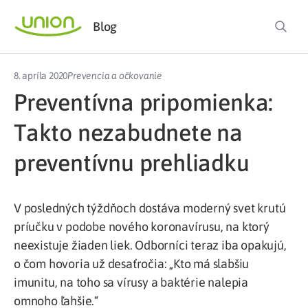
Blog
8. apríla 2020
Prevencia a očkovanie
Preventívna pripomienka:
Takto nezabudnete na
preventívnu prehliadku
V posledných týždňoch dostáva moderný svet krutú
príučku v podobe nového koronavírusu, na ktorý
neexistuje žiaden liek. Odborníci teraz iba opakujú,
o čom hovoria už desaťročia: „Kto má slabšiu
imunitu, na toho sa vírusy a baktérie nalepia
omnoho ľahšie.“