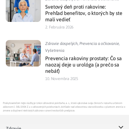
Svetový deň proti rakovine:
Prehľad benefitov, o ktorých by ste
mali vedieť
2. Februára 2026
Zdravie dospelých
,
Prevencia a očkovanie
,
Vyšetrenia
Prevencia rakoviny prostaty: Čo sa
naozaj deje u urológa (a prečo sa
nebáť)
10. Novembra 2025
Poskytovateľom tejto služby je Union zdravotná poisťovňa, a. s., ktorá vykonáva svoju činnosť v rozsahu určenom
zákonom č. 581/2004 Z.z. o zdravotných poisťovniach, dohľade nad zdravotnou starostlivosťou v platnom znení a o
zmene a doplnení niektorých zákonov v znení neskorších predpisov.
Zdravie