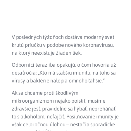
V posledných týždňoch dostáva moderný svet
krutú príučku v podobe nového koronavírusu,
na ktorý neexistuje žiaden liek.
Odborníci teraz iba opakujú, o čom hovoria už
desaťročia: „Kto má slabšiu imunitu, na toho sa
vírusy a baktérie nalepia omnoho ľahšie.“
Ak sa chceme proti škodlivým
mikroorganizmom nejako poistiť, musíme
zdravšie jesť, pravidelne sa hýbať, nepreháňať
to s alkoholom, nefajčiť. Posilňovanie imunity je
však celoročnou úlohou – nestačia sporadické