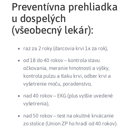
Preventívna prehliadka
u dospelých
(všeobecný lekár):
raz za 2 roky (darcovia krvi 1x za rok),
od 18 do 40 rokov – kontrola stavu
očkovania, meranie hmotnosti a výšky,
kontrola pulzu a tlaku krvi, odber krvi a
vyšetrenie moču, poradenstvo,
nad 40 rokov – EKG (plus vyššie uvedené
vyšetrenia),
nad 50 rokov – test na okultné krvácanie
zo stolice (Union ZP ho hradí od 40 rokov).