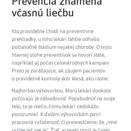
Prevencia znamená
včasnú liečbu
Kto pravidelne chodí na preventívne
prehliadky, u toho lekári ľahšie odhalia
počiatočné štádium nejakej choroby. O tejto
hlavnej úlohe preventívok sa hovorí stále,
napríklad aj počas celonárodných kampaní.
Preto je zarážajúce, ak záujem pacientov
o pravidelné kontroly skôr klesá, ako rastie.
Najhoršou výhovorkou, ktorú lekári dookola
počúvajú, je zábudlivosť. Pozabudnúť na svoje
telo, to je niečo, čomu lekári nedokážu
porozumieť. K ďalším výhovorkám patrí
pracovná vyťaženosť, či presvedčenie, že „mne
určite nič nie je“. Žiaľ, aj tento pocit je často