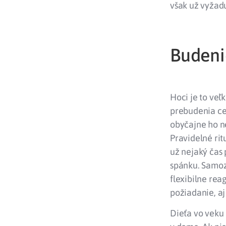
však už vyžadu
Budeni
Hoci je to veľ
prebudenia cel
obyčajne ho ne
Pravidelné rit
už nejaký čas 
spánku. Samozr
flexibilne rea
požiadanie, aj
Dieťa vo veku