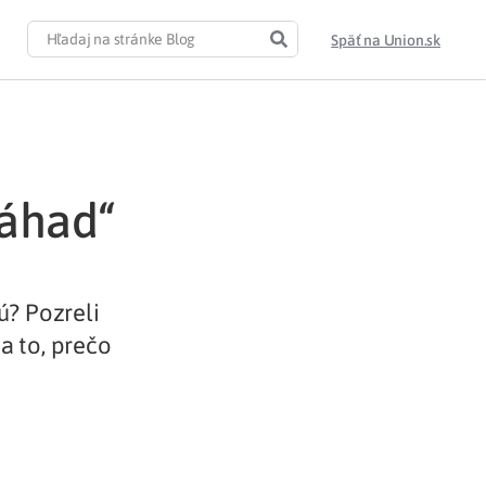
Späť na Union.sk
záhad“
ú? Pozreli
na to, prečo