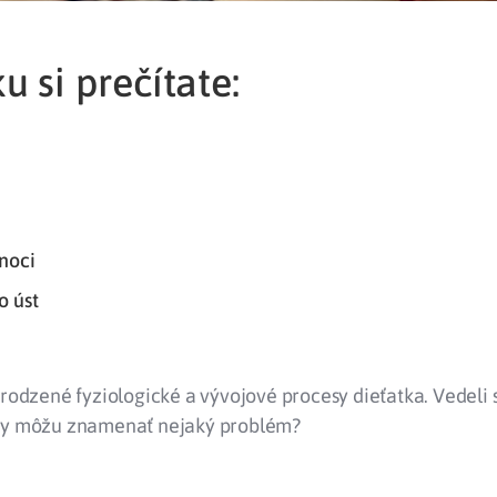
u si prečítate:
noci
o úst
irodzené fyziologické a vývojové procesy dieťatka. Vedeli s
dy môžu znamenať nejaký problém?