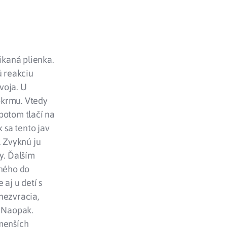
ikaná plienka.
ú reakciu
voja. U
okrmu. Vtedy
potom tlačí na
 sa tento jav
. Zvyknú ju
y. Ďalším
dného do
 aj u detí s
nezvracia,
. Naopak.
 menších