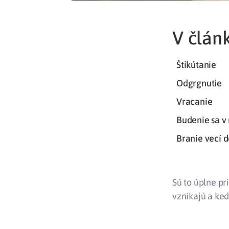
V článk
Štikútanie
Odgrgnutie
Vracanie
Budenie sa v 
Branie vecí d
Sú to úplne pr
vznikajú a ke