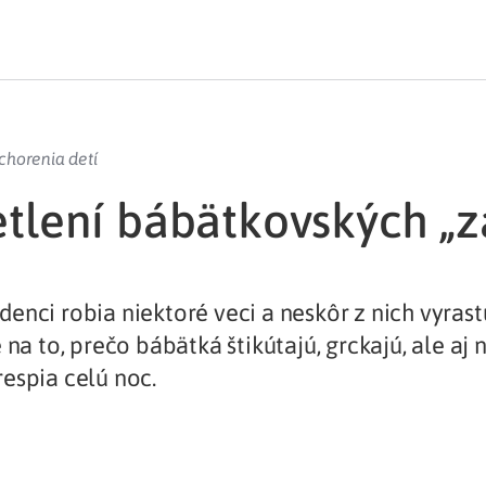
chorenia detí
etlení bábätkovských „
enci robia niektoré veci a neskôr z nich vyrast
 na to, prečo bábätká štikútajú, grckajú, ale aj 
espia celú noc.