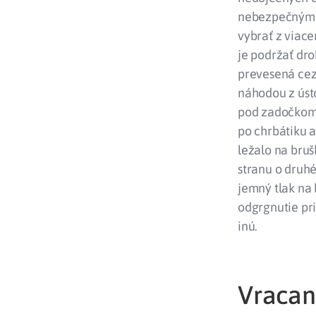
nebezpečným 
vybrať z viac
je podržať dr
prevesená cez
náhodou z ústo
pod zadočkom 
po chrbátiku a
ležalo na bruš
stranu o druh
jemný tlak na 
odgrgnutie pr
inú.
Vracan