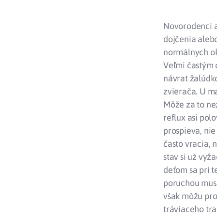
Novorodenci a
dojčenia alebo 
normálnych ok
Veľmi častým 
návrat žalúdk
zvierača. U ma
Môže za to ne
reflux asi pol
prospieva, nie
často vracia, 
stav si už vyž
deťom sa pri 
poruchou musí 
však môžu pro
tráviaceho tra