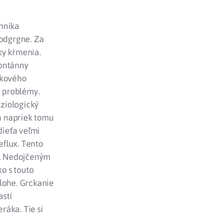
chnika
neodgrgne. Za
ky kŕmenia.
pontánny
ákového
é problémy.
ziologický
ťa napriek tomu
dieťa veľmi
eflux. Tento
vy. Nedojčeným
o s touto
olohe. Grckanie
astí
ráka. Tie si