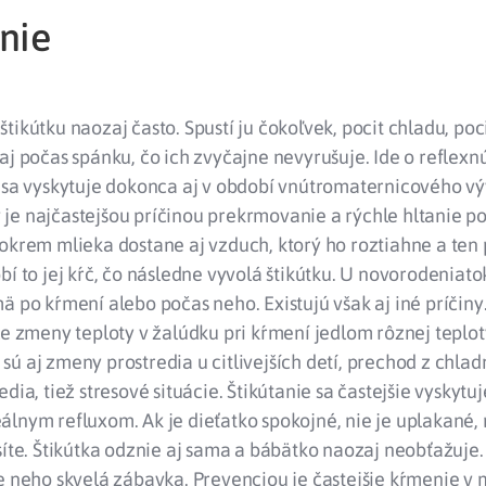
nie
tikútku naozaj často. Spustí ju čokoľvek, pocit chladu, poc
aj počas spánku, čo ich zvyčajne nevyrušuje. Ide o reflexn
á sa vyskytuje dokonca aj v období vnútromaternicového vý
je najčastejšou príčinou prekrmovanie a rýchle hltanie p
okrem mlieka dostane aj vzduch, ktorý ho roztiahne a ten 
bí to jej kŕč, čo následne vyvolá štikútku. U novorodeniatok
ä po kŕmení alebo počas neho. Existujú však aj iné príčiny
le zmeny teploty v žalúdku pri kŕmení jedlom rôznej teplot
ú aj zmeny prostredia u citlivejších detí, prechod z chla
dia, tiež stresové situácie. Štikútanie sa častejšie vyskytuje
lnym refluxom. Ak je dieťatko spokojné, nie je uplakané, 
síte. Štikútka odznie aj sama a bábätko naozaj neobťažuje
e neho skvelá zábavka. Prevenciou je častejšie kŕmenie v