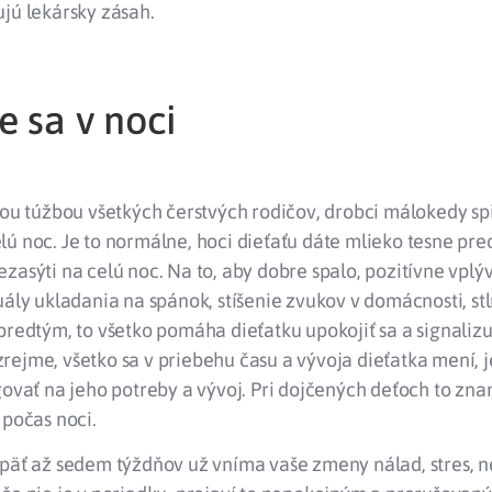
jú lekársky zásah.
e sa v noci
kou túžbou všetkých čerstvých rodičov, drobci málokedy sp
ú noc. Je to normálne, hoci dieťaťu dáte mlieko tesne pr
zasýti na celú noc. Na to, aby dobre spalo, pozitívne vplýv
uály ukladania na spánok, stíšenie zvukov v domácnosti, st
predtým, to všetko pomáha dieťatku upokojiť sa a signaliz
ejme, všetko sa v priebehu času a vývoja dieťatka mení, j
govať na jeho potreby a vývoj. Pri dojčených deťoch to zn
 počas noci.
 päť až sedem týždňov už vníma vaše zmeny nálad, stres, 