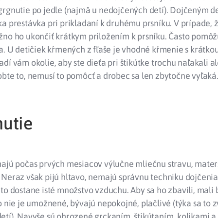
grgnutie po jedle (najmä u nedojčených detí). Dojčeným 
a prestávka pri prikladaní k druhému prsníku. V prípade, ž
žno ho ukončiť krátkym priložením k prsníku. Často pomôžu
a. U detičiek kŕmených z fľaše je vhodné kŕmenie s krátko
dí vám okolie, aby ste dieťa pri štikútke trochu naľakali a
bte to, nemusí to pomôcť a drobec sa len zbytočne vyľaká
utie
majú počas prvých mesiacov výlučne mliečnu stravu, mater
Neraz však pijú hltavo, nemajú správnu techniku dojčenia
to dostane isté množstvo vzduchu. Aby sa ho zbavili, mali 
o nie je umožnené, bývajú nepokojné, plačlivé (týka sa to 
tí). Navyše sú ohrozené grckaním, štikútaním, kolikami a 