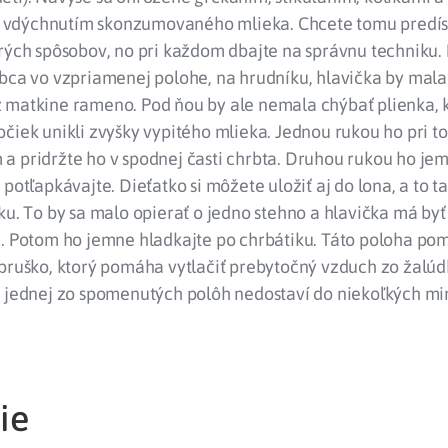
vdýchnutím skonzumovaného mlieka. Chcete tomu predísť
erých spôsobov, no pri každom dbajte na správnu techniku.
obca vo vzpriamenej polohe, na hrudníku, hlavička by mal
 matkine rameno. Pod ňou by ale nemala chýbať plienka,
čiek unikli zvyšky vypitého mlieka. Jednou rukou ho pri t
a pridržte ho v spodnej časti chrbta. Druhou rukou ho je
 potľapkávajte. Dieťatko si môžete uložiť aj do lona, a to 
ku. To by sa malo opierať o jedno stehno a hlavička má by
é. Potom ho jemne hladkajte po chrbátiku. Táto poloha po
bruško, ktorý pomáha vytlačiť prebytočný vzduch zo žalúd
i jednej zo spomenutých polôh nedostaví do niekoľkých min
ie