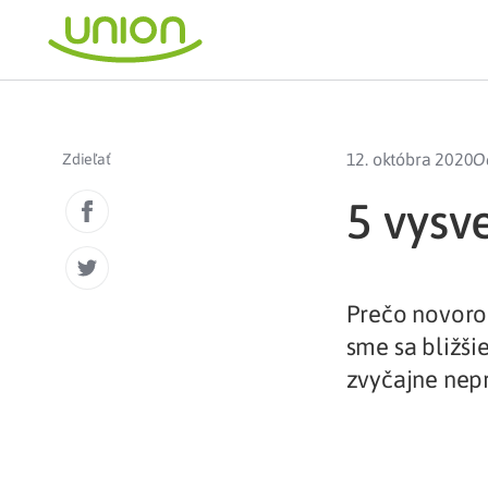
12. októbra 2020
O
Zdieľať
5 vysv
Prečo novorod
sme sa bližšie
zvyčajne nepr