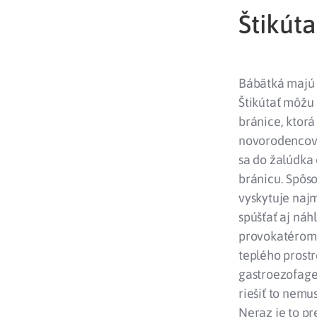
Štikúta
Bábätká majú š
Štikútať môžu 
bránice, ktor
novorodencov 
sa do žalúdka 
bránicu. Spôso
vyskytuje najm
spúšťať aj náh
provokatérom s
teplého prostre
gastroezofageá
riešiť to nemu
Neraz je to pr