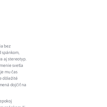
ia bez
ed spánkom,
a aj stereotyp.
lmenie svetla
uje mu čas
e dôležité
amená dojčiť na
nepokoj