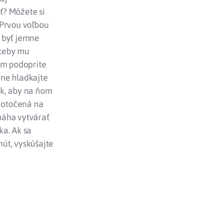
? Môžete si
 Prvou voľbou
a byť jemne
 keby mu
om podoprite
mne hladkajte
tak, aby na ňom
ť otočená na
máha vytvárať
ka. Ak sa
út, vyskúšajte