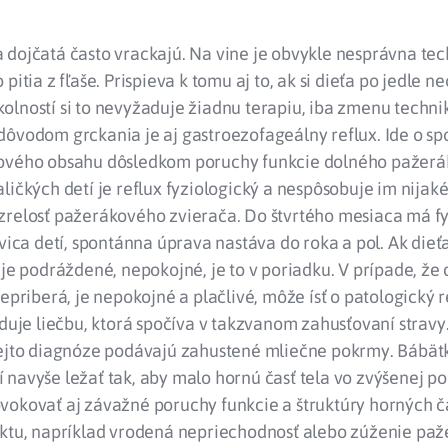
 dojčatá často vrackajú. Na vine je obvykle nesprávna te
pitia z fľaše. Prispieva k tomu aj to, ak si dieťa po jedle 
olností si to nevyžaduje žiadnu terapiu, iba zmenu techni
dôvodom grckania je aj gastroezofageálny reflux. Ide o s
ového obsahu dôsledkom poruchy funkcie dolného pažer
ličkých detí je reflux fyziologický a nespôsobuje im nijak
zrelosť pažerákového zvierača. Do štvrtého mesiaca má fy
ovica detí, spontánna úprava nastáva do roka a pol. Ak die
 je podráždené, nepokojné, je to v poriadku. V prípade, že 
nepriberá, je nepokojné a plačlivé, môže ísť o patologický r
aduje liečbu, ktorá spočíva v takzvanom zahusťovaní stra
tejto diagnóze podávajú zahustené mliečne pokrmy. Bábätk
navyše ležať tak, aby malo hornú časť tela vo zvýšenej p
vokovať aj závažné poruchy funkcie a štruktúry horných č
ktu, napríklad vrodená nepriechodnosť alebo zúženie paže