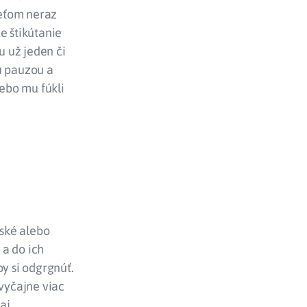
deťom neraz
e štikútanie
 už jeden či
u pauzou a
lebo mu fúkli
.
ské alebo
 a do ich
by si odgrgnúť.
zvyčajne viac
aj