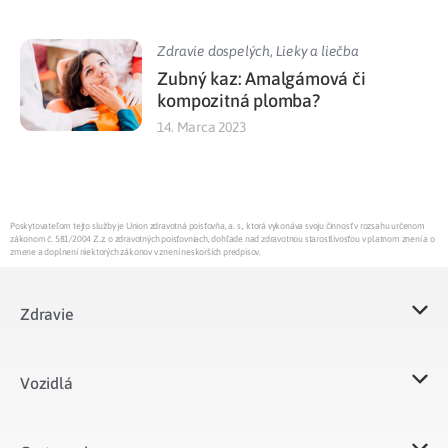
Zdravie dospelých
,
Lieky a liečba
Zubný kaz: Amalgámová či
kompozitná plomba?
14. Marca 2023
Poskytovateľom tejto služby je Union zdravotná poisťovňa, a. s., ktorá vykonáva svoju činnosť v rozsahu určenom
zákonom č. 581/2004 Z.z. o zdravotných poisťovniach, dohľade nad zdravotnou starostlivosťou v platnom znení a o
zmene a doplnení niektorých zákonov v znení neskorších predpisov.
Zdravie
Vozidlá​