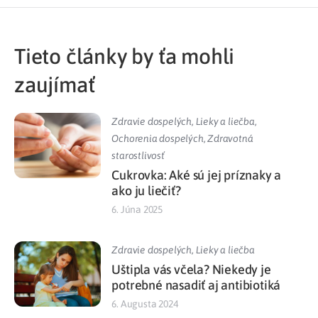
Tieto články by ťa mohli
zaujímať
Zdravie dospelých
,
Lieky a liečba
,
Ochorenia dospelých
,
Zdravotná
starostlivosť
Cukrovka: Aké sú jej príznaky a
ako ju liečiť?
6. Júna 2025
Zdravie dospelých
,
Lieky a liečba
Uštipla vás včela? Niekedy je
potrebné nasadiť aj antibiotiká
6. Augusta 2024