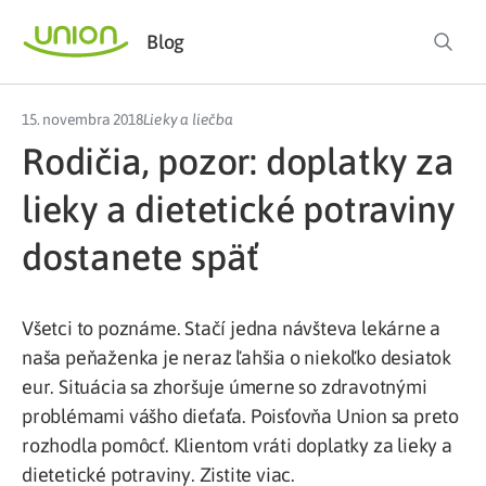
Blog
15. novembra 2018
Lieky a liečba
Rodičia, pozor: doplatky za
lieky a dietetické potraviny
dostanete späť
Všetci to poznáme. Stačí jedna návšteva lekárne a
naša peňaženka je neraz ľahšia o niekoľko desiatok
eur. Situácia sa zhoršuje úmerne so zdravotnými
problémami vášho dieťaťa. Poisťovňa Union sa preto
rozhodla pomôcť. Klientom vráti doplatky za lieky a
dietetické potraviny. Zistite viac.