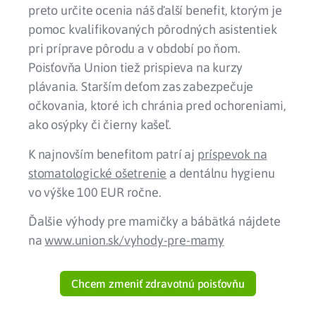
preto určite ocenia náš ďalší benefit, ktorým je
pomoc kvalifikovaných pôrodných asistentiek
pri príprave pôrodu a v období po ňom.
Poisťovňa Union tiež prispieva na kurzy
plávania. Starším deťom zas zabezpečuje
očkovania, ktoré ich chránia pred ochoreniami,
ako osýpky či čierny kašeľ.
K najnovším benefitom patrí aj
príspevok na
stomatologické ošetrenie
a dentálnu hygienu
vo výške 100 EUR ročne.
Ďalšie výhody pre mamičky a bábätká nájdete
na
www.union.sk/vyhody-pre-mamy
Chcem zmeniť zdravotnú poisťovňu