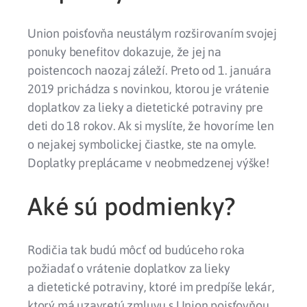
Union poisťovňa neustálym rozširovaním svojej
ponuky benefitov dokazuje, že jej na
poistencoch naozaj záleží. Preto od 1. januára
2019 prichádza s novinkou, ktorou je vrátenie
doplatkov za lieky a dietetické potraviny pre
deti do 18 rokov. Ak si myslíte, že hovoríme len
o nejakej symbolickej čiastke, ste na omyle.
Doplatky preplácame v neobmedzenej výške!
Aké sú podmienky?
Rodičia tak budú môcť od budúceho roka
požiadať o vrátenie doplatkov za lieky
a dietetické potraviny, ktoré im predpíše lekár,
ktorý má uzavretú zmluvu s Union poisťovňou.