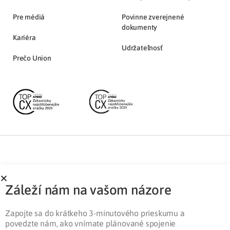
Pre médiá
Povinne zverejnené
dokumenty
Kariéra
Udržateľnosť
Prečo Union
Partnerská zóna
Ochrana osobných údajov
Záleží nám na vašom názore
Pre médiá
Cookies
Legislatíva
Zapojte sa do krátkeho 3-minutového prieskumu a
povedzte nám, ako vnímate plánované spojenie