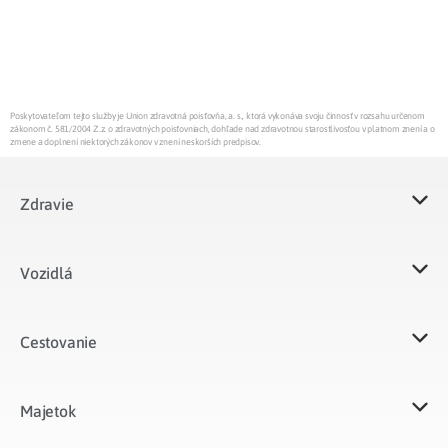
Poskytovateľom tejto služby je Union zdravotná poisťovňa, a. s., ktorá vykonáva svoju činnosť v rozsahu určenom
zákonom č. 581/2004 Z.z. o zdravotných poisťovniach, dohľade nad zdravotnou starostlivosťou v platnom znení a o
zmene a doplnení niektorých zákonov v znení neskorších predpisov.
Zdravie
Vozidlá​
Cestovanie
Majetok​