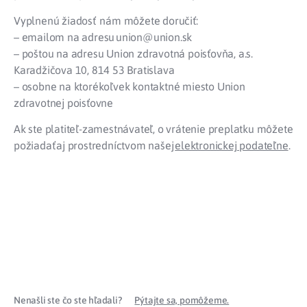
Vyplnenú žiadosť nám môžete doručiť:
– emailom na adresu union@union.sk
– poštou na adresu Union zdravotná poisťovňa, a.s.
Karadžičova 10, 814 53 Bratislava
– osobne na ktorékoľvek kontaktné miesto Union
zdravotnej poisťovne
Ak ste platiteľ-zamestnávateľ, o vrátenie preplatku môžete
požiadať aj prostredníctvom našej
elektronickej podateľne
.
Nenašli ste čo ste hľadali?
Pýtajte sa, pomôžeme.