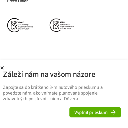
Prečo Union
Partnerská zóna
Ochrana osobných údajov
Záleží nám na vašom názore
Pre médiá
Cookies
Legislatíva
Zapojte sa do krátkeho 3-minutového prieskumu a
povedzte nám, ako vnímate plánované spojenie
zdravotných poisťovní Union a Dôvera.
Vyplniť prieskum