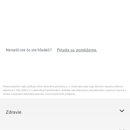
Nenašli ste čo ste hľadali?
Pýtajte sa, pomôžeme.
Poskytovateľom tejto služby je Union zdravotná poisťovňa, a. s., ktorá vykonáva svoju činnosť v rozsahu určenom
zákonom č. 581/2004 Z.z. o zdravotných poisťovniach, dohľade nad zdravotnou starostlivosťou v platnom znení a o
zmene a doplnení niektorých zákonov v znení neskorších predpisov.
Zdravie