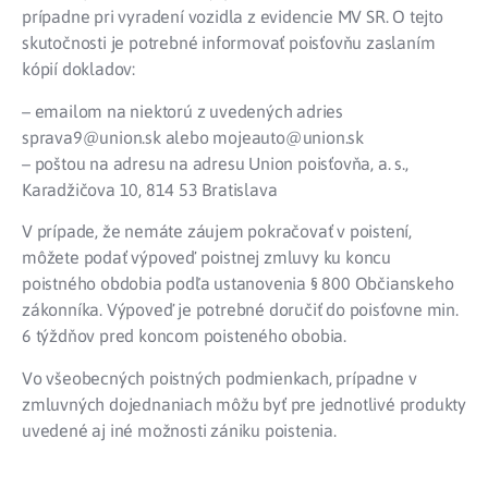
prípadne pri vyradení vozidla z evidencie MV SR. O tejto
skutočnosti je potrebné informovať poisťovňu zaslaním
kópií dokladov:
– emailom na niektorú z uvedených adries
sprava9@union.sk alebo mojeauto@union.sk
– poštou na adresu na adresu Union poisťovňa, a. s.,
Karadžičova 10, 814 53 Bratislava
V prípade, že nemáte záujem pokračovať v poistení,
môžete podať výpoveď poistnej zmluvy ku koncu
poistného obdobia podľa ustanovenia § 800 Občianskeho
zákonníka. Výpoveď je potrebné doručiť do poisťovne min.
6 týždňov pred koncom poisteného obobia.
Vo všeobecných poistných podmienkach, prípadne v
zmluvných dojednaniach môžu byť pre jednotlivé produkty
uvedené aj iné možnosti zániku poistenia.