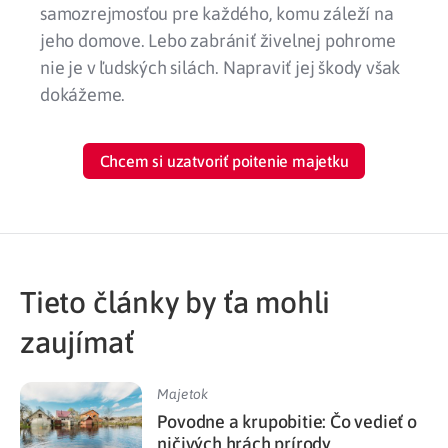
samozrejmosťou pre každého, komu záleží na
jeho domove. Lebo zabrániť živelnej pohrome
nie je v ľudských silách. Napraviť jej škody však
dokážeme.
Chcem si uzatvoriť poitenie majetku
Tieto články by ťa mohli
zaujímať
Majetok
Povodne a krupobitie: Čo vedieť o
ničivých hrách prírody