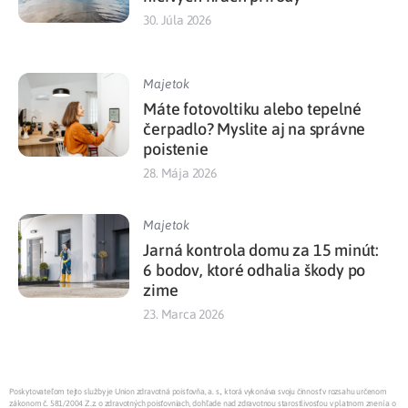
30. Júla 2026
Majetok
Máte fotovoltiku alebo tepelné
čerpadlo? Myslite aj na správne
poistenie
28. Mája 2026
Majetok
Jarná kontrola domu za 15 minút:
6 bodov, ktoré odhalia škody po
zime
23. Marca 2026
Poskytovateľom tejto služby je Union zdravotná poisťovňa, a. s., ktorá vykonáva svoju činnosť v rozsahu určenom
zákonom č. 581/2004 Z.z. o zdravotných poisťovniach, dohľade nad zdravotnou starostlivosťou v platnom znení a o