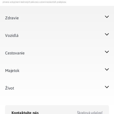
zmene a doplnení niektorých zákonov v znení neskorších predpisov.
Zdravie
Vozidlá​
Cestovanie
Majetok​
Život​
Kontaktujte nás
Škodová udalosť