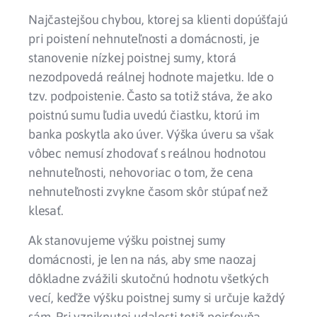
Najčastejšou chybou, ktorej sa klienti dopúšťajú
pri poistení nehnuteľnosti a domácnosti, je
stanovenie nízkej poistnej sumy, ktorá
nezodpovedá reálnej hodnote majetku. Ide o
tzv. podpoistenie. Často sa totiž stáva, že ako
poistnú sumu ľudia uvedú čiastku, ktorú im
banka poskytla ako úver. Výška úveru sa však
vôbec nemusí zhodovať s reálnou hodnotou
nehnuteľnosti, nehovoriac o tom, že cena
nehnuteľnosti zvykne časom skôr stúpať než
klesať.
Ak stanovujeme výšku poistnej sumy
domácnosti, je len na nás, aby sme naozaj
dôkladne zvážili skutočnú hodnotu všetkých
vecí, keďže výšku poistnej sumy si určuje každý
sám. Pri vzniknutej udalosti totiž poisťovňa