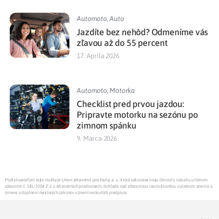
Automoto
,
Auto
Jazdíte bez nehôd? Odmeníme vás
zľavou až do 55 percent
17. Apríla 2026
Automoto
,
Motorka
Checklist pred prvou jazdou:
Pripravte motorku na sezónu po
zimnom spánku
9. Marca 2026
Poskytovateľom tejto služby je Union zdravotná poisťovňa, a. s., ktorá vykonáva svoju činnosť v rozsahu určenom
zákonom č. 581/2004 Z.z. o zdravotných poisťovniach, dohľade nad zdravotnou starostlivosťou v platnom znení a o
zmene a doplnení niektorých zákonov v znení neskorších predpisov.