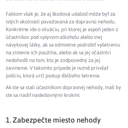
Faktom však je, že aj škodová udalosť môže byť za
istých okolností považovaná za dopravnú nehodu.
Konkrétne ide o situáciu, pri ktorej je aspoň jeden z
účastníkov pod vplyvom alkoholu alebo inej
návykovej látky, ak sa odmietne podrobiť vyšetreniu
na zistenie ich použitia, alebo ak sa jej účastníci
nedohodli na tom, kto je zodpovedný za jej
zavinenie. V takomto prípade je nutné privolať
políciu, ktorá určí postup ďalšieho šetrenia.
Ak ste sa stali účastníkom dopravnej nehody, mali by
ste sa riadiť nasledovnými krokmi:
1. Zabezpečte miesto nehody