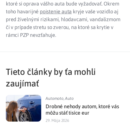
ktoré si oprava vášho auta bude vyžadovať. Okrem
toho havarijné
poistenie auta
kryje vaše vozidlo aj
pred živelnými rizikami, hlodavcami, vandalizmom
či v prípade stretu so zverou, na ktoré sa krytie v
rámci PZP nevzťahuje.
Tieto články by ťa mohli
zaujímať
Automoto
,
Auto
Drobné nehody autom, ktoré vás
môžu stáť tisíce eur
29. Mája 2026