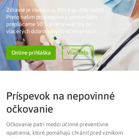
Zdravie je investícia, ktorá sa vždy oplatí.
Preto našim poistencom a poistenkám
preplácame 50 % z ceny vakcíny pri
viacerých dobrovoľných očkovaniach.
Online prihláška
Viac info
Príspevok na nepovinné
očkovanie
Očkovanie patrí medzi účinné preventívne
opatrenia, ktoré pomáhajú chrániť pred vznikom