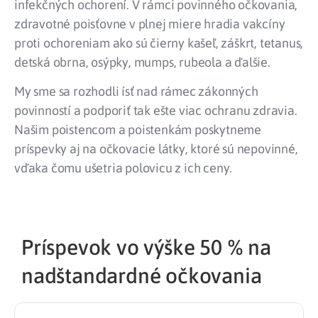
infekčných ochorení. V rámci povinného očkovania,
zdravotné poisťovne v plnej miere hradia vakcíny
proti ochoreniam ako sú čierny kašeľ, záškrt, tetanus,
detská obrna, osýpky, mumps, rubeola a ďalšie.
My sme sa rozhodli ísť nad rámec zákonných
povinností a podporiť tak ešte viac ochranu zdravia.
Našim poistencom a poistenkám poskytneme
príspevky aj na očkovacie látky, ktoré sú nepovinné,
vďaka čomu ušetria polovicu z ich ceny.
Príspevok vo výške 50 % na
nadštandardné očkovania