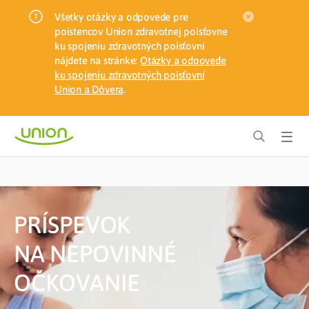
Všetky otázky a odpovede pre
poistencov Union zdravotnej poisťovne
ku spojeniu zdravotných poisťovní
nájdete na stránke:
Otázky a odpovede
ku spojeniu zdravotných poisťovní
Union a Dôvera
.
PRÍSPEVOK
NA NEPOVINNÉ
OČKOVANIE